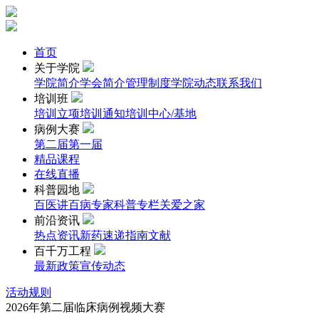
首页
关于学院
学院简介
学会简介
管理制度
学院动态
联系我们
培训班
培训立项
培训通知
培训中心/基地
病例大赛
第二届
第一届
精品课程
在线直播
科普园地
百医讲百病
专家科普专栏
关爱之家
前沿资讯
热点资讯
新药速递
指南文献
百千万工程
最新政策
宣传动态
活动规则
2026年第二届临床病例视频大赛