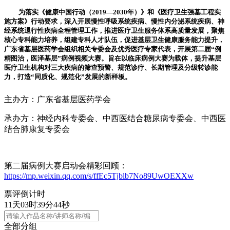
为落实《健康中国行动（2019—2030年）》和《医疗卫生强基工程实
施方案》行动要求，深入开展慢性呼吸系统疾病、慢性内分泌系统疾病、神
经系统退行性疾病全程管理工作，推进医疗卫生服务体系高质量发展，聚焦
核心专科能力培养，组建专科人才队伍，促进基层卫生健康服务能力提升，
广东省基层医药学会组织相关专委会及优秀医疗专家代表，开展第二届“例
精图治，医泽基层”病例视频大赛。旨在以临床病例大赛为载体，提升基层
医疗卫生机构对三大疾病的筛查预警、规范诊疗、长期管理及分级转诊能
力，打造“同质化、规范化”发展的新样板。
主办方：广东省基层医药学会
承办方：神经内科专委会、中西医结合糖尿病专委会、中西医
结合肺康复专委会
第二届病例大赛启动会精彩回顾：
https://mp.weixin.qq.com/s/ffEc5Tjblb7No89UwOEXXw
票评
倒计时
1
1
天
0
3
时
3
9
分
4
4
秒
全部分组