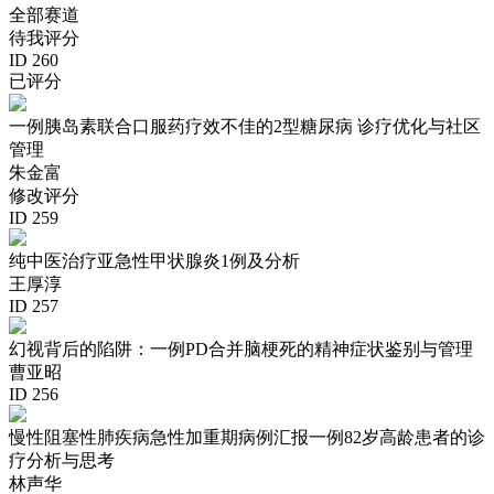
全部赛道
待我评分
ID 260
已评分
一例胰岛素联合口服药疗效不佳的2型糖尿病 诊疗优化与社区
管理
朱金富
修改评分
ID 259
纯中医治疗亚急性甲状腺炎1例及分析
王厚淳
ID 257
幻视背后的陷阱：一例PD合并脑梗死的精神症状鉴别与管理
曹亚昭
ID 256
慢性阻塞性肺疾病急性加重期病例汇报一例82岁高龄患者的诊
疗分析与思考
林声华