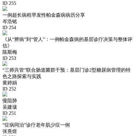
ID 255
一例超长病程早发性帕金森病病历分享
岑浩铭
ID 254
《从“辨病”到“管人”：一例帕金森病的基层诊疗决策与整体评
估》
陈斯梅
ID 253
“三师共管”联合肠道菌群干预：基层门诊2型糖尿病管理的特
色之路探索与实践
黄婷娟
ID 252
慢阻肺
吴建垅
ID 251
“症病同治”诊疗老年肌少症一例
张熹煜