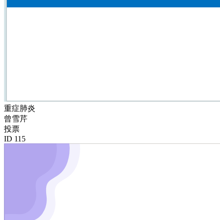
重症肺炎
曾雪芹
投票
ID 115