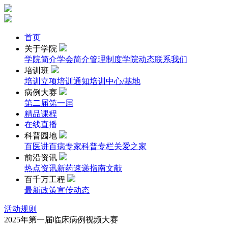
首页
关于学院
学院简介
学会简介
管理制度
学院动态
联系我们
培训班
培训立项
培训通知
培训中心/基地
病例大赛
第二届
第一届
精品课程
在线直播
科普园地
百医讲百病
专家科普专栏
关爱之家
前沿资讯
热点资讯
新药速递
指南文献
百千万工程
最新政策
宣传动态
活动规则
2025年第一届临床病例视频大赛