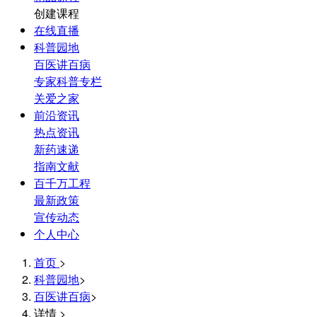
创建课程
在线直播
科普园地
百医讲百病
专家科普专栏
关爱之家
前沿资讯
热点资讯
新药速递
指南文献
百千万工程
最新政策
宣传动态
个人中心
首页
>
科普园地
>
百医讲百病
>
详情
>