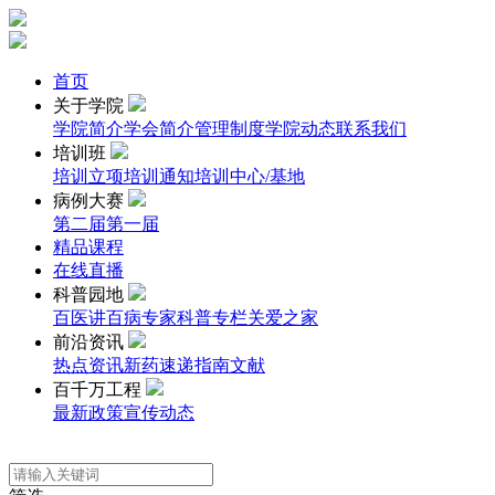
首页
关于学院
学院简介
学会简介
管理制度
学院动态
联系我们
培训班
培训立项
培训通知
培训中心/基地
病例大赛
第二届
第一届
精品课程
在线直播
科普园地
百医讲百病
专家科普专栏
关爱之家
前沿资讯
热点资讯
新药速递
指南文献
百千万工程
最新政策
宣传动态