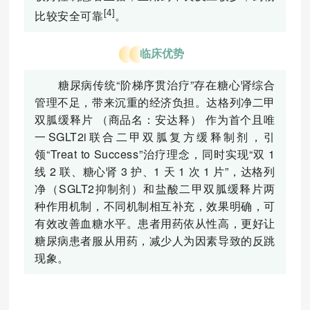
[4]
比较安全可靠
。
临床优势
糖尿病传统“阶梯序贯治疗”存在糖心肾综合
管理不足，带来沉重的经济负担。达格列净二甲
双胍缓释片 （商品名：安达释） 作为首个且唯
一SGLT2i联合二甲双胍复方缓释制剂，引
领“Treat to Success”治疗理念，同时实现“双 1
线 2 联、糖心肾 3 护、1 天 1 次 1 片”，达格列
净（SGLT2抑制剂）和盐酸二甲双胍缓释片两
种作用机制，不同机制相互补充，效果明确，可
有效改善血糖水平。患者用药依从性高，更好让
糖尿病患者服从用药，减少人为因素导致的反跳
现象。