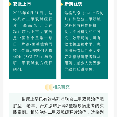
获批上市
新药优势
2023年6月21日，达
达格列净（
抑制
SGLT2
格列净二甲双胍缓释
剂）
和盐酸二甲双胍
片（商品名：安达
缓释片两种作用机
释）获批上市，该药
制，不同机制相互补
是中国首个且唯一每
充，效果明确，可有
日一片钠-葡萄糖协同
效改善血糖水平。患
转运蛋白2抑制剂达格
者用药依从性高，更
列净（SGLT2i）与原
好让糖尿病患者服从
研二甲双胍复方缓释
用药，减少人为因素
制剂.
导致的反跳现象。
相关研究
临床上早已有达格列净联合二甲双胍治疗肥
胖型、老年、合并脂肪肝等
2
型糖尿病患者的实
践案例。
相较单纯二甲双胍缓释片治疗，达格列