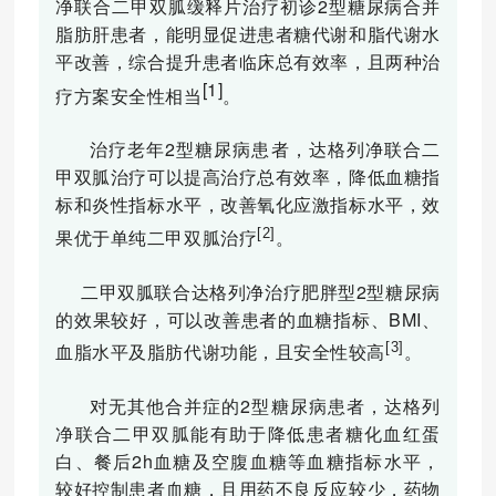
净联合二甲双胍缓释片治疗初诊
2
型糖尿病合并
脂肪肝患者，能明显促进患者糖代谢和脂代谢水
平改善，综合提升患者临床总有效率，且两种治
[1]
疗方案安全性相当
。
治疗老年2型糖尿病患者，达格列净联合二
甲双胍治疗可以提高治疗总有效率，降低血糖指
标和炎性指标水平，改善氧化应激指标水平，效
[2]
果优于单纯二甲双胍治疗
。
二甲双胍联合达格列净治疗肥胖型2型糖尿病
的效果较好，可以改善患者的血糖指标、BMI、
[3]
血脂水平及脂肪代谢功能，且安全性较高
。
对无其他合并症的2型糖尿病患者，达格列
净联合二甲双胍能有助于降低患者糖化血红蛋
白、餐后2h血糖及空腹血糖等血糖指标水平，
较好控制患者血糖，且用药不良反应较少，药物