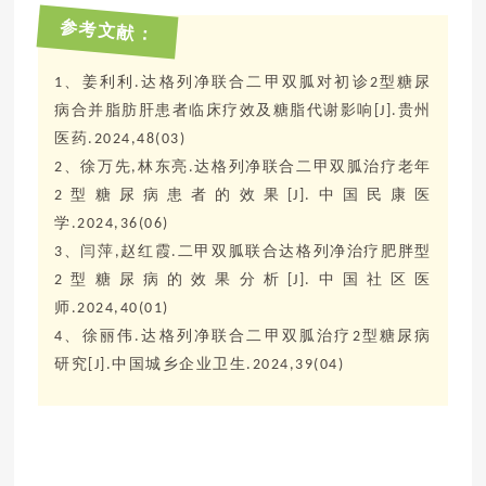
参考文献：
、
姜利利
达格列净联合二甲双胍对初诊
型糖尿
1
.
2
病合并脂肪肝患者临床疗效及糖脂代谢影响
贵州
[J].
医药
.2024,48(03)
、徐万先
林东亮
达格列净联合二甲双胍治疗老年
2
,
.
型糖尿病患者的效果
中国民康医
2
[J].
学
.2024,36(06)
、闫萍
赵红霞
二甲双胍联合达格列净治疗肥胖型
3
,
.
型糖尿病的效果分析
中国社区医
2
[J].
师
.2024,40(01)
、徐丽伟
达格列净联合二甲双胍治疗
型糖尿病
4
.
2
研究
中国城乡企业卫生
[J].
.2024,39(04)